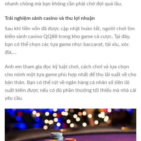
nhanh chóng mà bạn không cần phải chờ đợi quá lâu.
Trải nghiệm sảnh casino và thu lợi nhuận
Sau khi tiền vốn đã được cập nhật hoàn tất, người chơi tìm
kiếm sảnh casino QQ88 trong kho game cá cược. Tại đây,
bạn có thể chọn các tựa game như: baccarat, tài xỉu, xóc
đĩa,…
Anh em tham gia đọc kỹ luật chơi, cách chơi và lựa chọn
cho mình một tựa game phù hợp nhất để thu lãi suất về cho
bản thân. Bạn có thể rút về ngân hàng cá nhân số tiền lãi
suất kiếm được nếu có đủ phần thưởng tối thiểu mà nhà cái
yêu cầu.