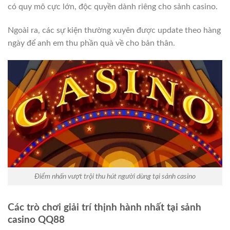
có quy mô cực lớn, độc quyền dành riêng cho sảnh casino.
Ngoài ra, các sự kiện thường xuyên được update theo hàng
ngày để anh em thu phần quà về cho bản thân.
Điểm nhấn vượt trội thu hút người dùng tại sảnh casino
Các trò chơi giải trí thịnh hành nhất tại sảnh
casino QQ88