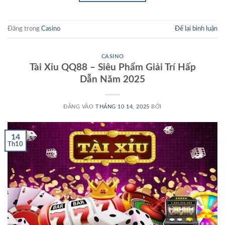
Đăng trong
Casino
Để lại bình luận
CASINO
Tài Xỉu QQ88 – Siêu Phẩm Giải Trí Hấp
Dẫn Năm 2025
ĐĂNG VÀO
THÁNG 10 14, 2025
BỞI
14
Th10