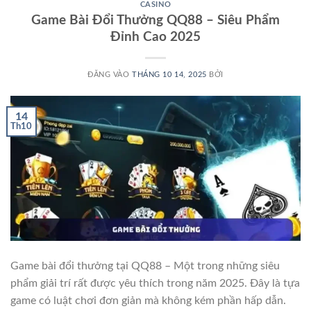
CASINO
Game Bài Đổi Thưởng QQ88 – Siêu Phẩm
Đỉnh Cao 2025
ĐĂNG VÀO
THÁNG 10 14, 2025
BỞI
14
Th10
Game bài đổi thưởng tại QQ88 – Một trong những siêu
phẩm giải trí rất được yêu thích trong năm 2025. Đây là tựa
game có luật chơi đơn giản mà không kém phần hấp dẫn.