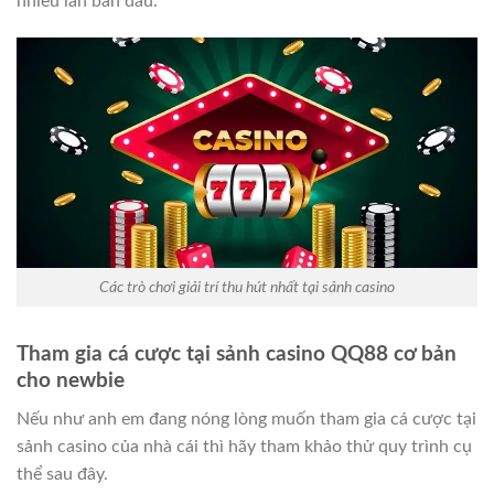
nhiều lần ban đầu.
Các trò chơi giải trí thu hút nhất tại sảnh casino
Tham gia cá cược tại sảnh casino QQ88 cơ bản
cho newbie
Nếu như anh em đang nóng lòng muốn tham gia cá cược tại
sảnh casino của nhà cái thì hãy tham khảo thử quy trình cụ
thể sau đây.