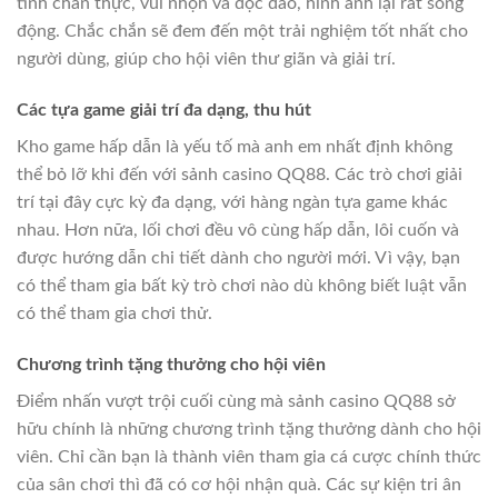
tính chân thực, vui nhộn và độc đáo, hình ảnh lại rất sống
động. Chắc chắn sẽ đem đến một trải nghiệm tốt nhất cho
người dùng, giúp cho hội viên thư giãn và giải trí.
Các tựa game giải trí đa dạng, thu hút
Kho game hấp dẫn là yếu tố mà anh em nhất định không
thể bỏ lỡ khi đến với sảnh casino QQ88. Các trò chơi giải
trí tại đây cực kỳ đa dạng, với hàng ngàn tựa game khác
nhau. Hơn nữa, lối chơi đều vô cùng hấp dẫn, lôi cuốn và
được hướng dẫn chi tiết dành cho người mới. Vì vậy, bạn
có thể tham gia bất kỳ trò chơi nào dù không biết luật vẫn
có thể tham gia chơi thử.
Chương trình tặng thưởng cho hội viên
Điểm nhấn vượt trội cuối cùng mà sảnh casino QQ88 sở
hữu chính là những chương trình tặng thưởng dành cho hội
viên. Chỉ cần bạn là thành viên tham gia cá cược chính thức
của sân chơi thì đã có cơ hội nhận quà. Các sự kiện tri ân